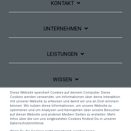
KONTAKT
UNTERNEHMEN
LEISTUNGEN
WISSEN
Diese Website speichert Cookies auf deinem Computer. Diese
Cookies werden verwendet, um Informationen über deine Interaktion
Linkedin
YouTube
mit unserer Website zu erfassen und damit wir uns an Dich erinnern
können. Wir nutzen diese Informationen, um unsere Website zu
optimieren und um Analysen und Kennzahlen über unsere Besucher
auf dieser Website und anderen Medien-Seiten zu erstellen. Mehr
Infos über die von uns eingesetzten Cookies findest Du in unserer
Datenschutzrichtlinie.