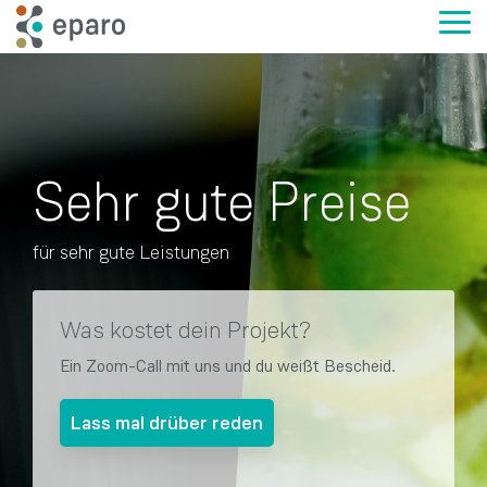
Skip
to
Tog
the
Me
main
content.
Sehr gute Preise
für sehr gute Leistungen
Was kostet dein Projekt?
Ein Zoom-Call mit uns und du weißt Bescheid.
Lass mal drüber reden