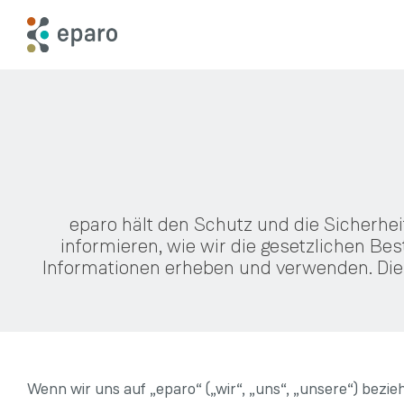
Skip
to
the
main
content.
eparo hält den Schutz und die Sicherhe
informieren, wie wir die gesetzlichen B
Informationen erheben und verwenden. Die
Wenn wir uns auf „eparo“ („wir“, „uns“, „unsere“) bez