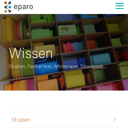
Skip
to
Tog
the
Me
main
content.
Wissen
Studien, Fachartikel, Whitepaper, Downloads...
Studien