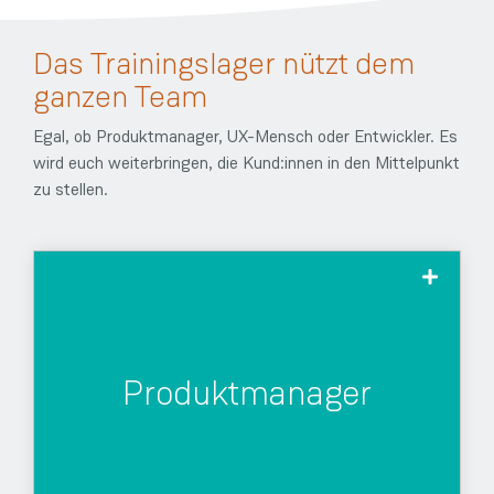
Das Trainingslager nützt dem
ganzen Team
Egal, ob Produktmanager, UX-Mensch oder Entwickler. Es
wird euch weiterbringen, die Kund:innen in den Mittelpunkt
zu stellen.
Dein Team und die Stakeholder werden jetzt
auch zu Kundenverstehern und du musst
Produktmanager
weniger diskutieren.