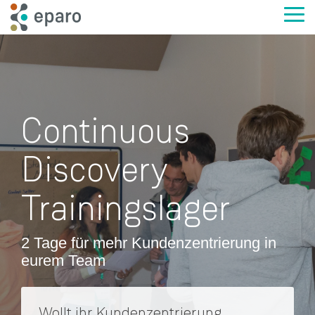
Skip
to
Tog
the
Me
main
content.
Continuous
Discovery
Trainingslager
2 Tage für mehr Kundenzentrierung in
eurem Team
Wollt ihr Kundenzentrierung