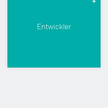
Kund:innen und Nutzer:innen verstehen ist
cool. Du kannst bessere Entscheidungen
Entwickler
treffen und verstehst jetzt auch die
merkwürdigen Dinge, die von den UXlern
kommen.