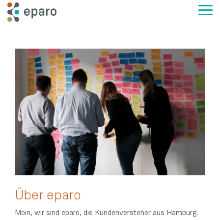
Skip
to
Tog
the
Me
main
content.
Über eparo
Moin, wir sind eparo, die Kundenversteher aus Hamburg.